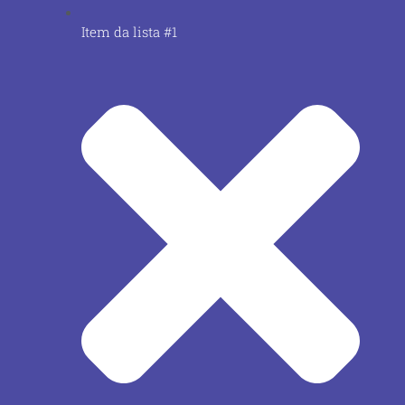
Item da lista #1