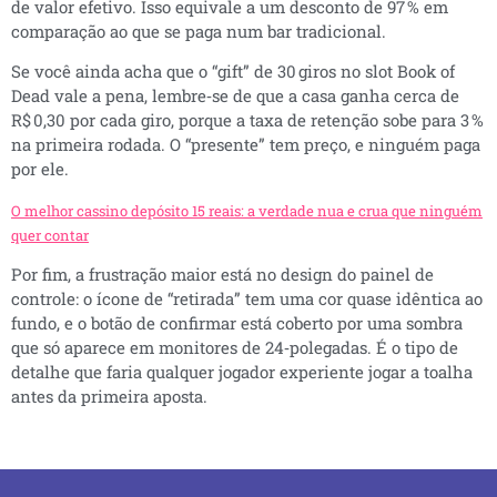
de valor efetivo. Isso equivale a um desconto de 97 % em
comparação ao que se paga num bar tradicional.
Se você ainda acha que o “gift” de 30 giros no slot Book of
Dead vale a pena, lembre‑se de que a casa ganha cerca de
R$ 0,30 por cada giro, porque a taxa de retenção sobe para 3 %
na primeira rodada. O “presente” tem preço, e ninguém paga
por ele.
O melhor cassino depósito 15 reais: a verdade nua e crua que ninguém
quer contar
Por fim, a frustração maior está no design do painel de
controle: o ícone de “retirada” tem uma cor quase idêntica ao
fundo, e o botão de confirmar está coberto por uma sombra
que só aparece em monitores de 24‑polegadas. É o tipo de
detalhe que faria qualquer jogador experiente jogar a toalha
antes da primeira aposta.