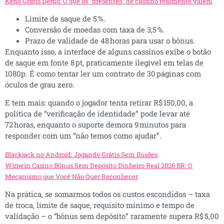
Keno Grátis Demo: O que os “presentes” de cassino realmente valem
Limite de saque de 5 %.
Conversão de moedas com taxa de 3,5 %.
Prazo de validade de 48 horas para usar o bônus.
Enquanto isso, a interface de alguns cassinos exibe o botão
de saque em fonte 8 pt, praticamente ilegível em telas de
1080p. É como tentar ler um contrato de 30 páginas com
óculos de grau zero.
E tem mais: quando o jogador tenta retirar R$ 150,00, a
política de “verificação de identidade” pode levar até
72 horas, enquanto o suporte demora 9 minutos para
responder com um “não temos como ajudar”.
Blackjack no Android: Jogando Grátis Sem Ilusões
Winwin Casino Bônus Sem Depósito Dinheiro Real 2026 BR: O
Mecanismo que Você Não Quer Reconhecer
Na prática, se somarmos todos os custos escondidos – taxa
de troca, limite de saque, requisito mínimo e tempo de
validação – o “bônus sem depósito” raramente supera R$ 5,00