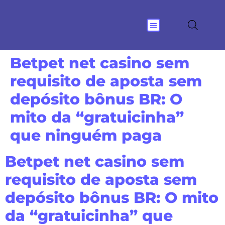
Nossas Soluções
Betpet net casino sem
requisito de aposta sem
depósito bônus BR: O
mito da “gratuicinha”
que ninguém paga
Betpet net casino sem
requisito de aposta sem
depósito bônus BR: O mito
da “gratuicinha” que