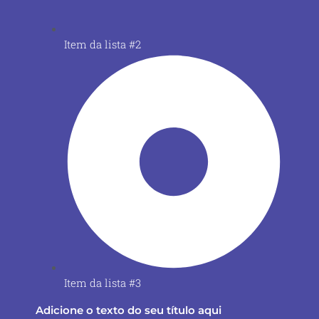
Item da lista #2
Item da lista #3
Adicione o texto do seu título aqui