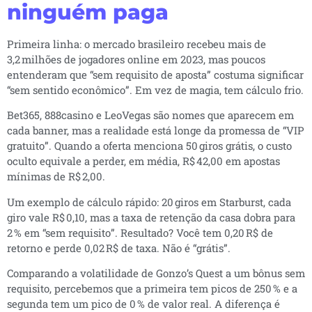
ninguém paga
Primeira linha: o mercado brasileiro recebeu mais de
3,2 milhões de jogadores online em 2023, mas poucos
entenderam que “sem requisito de aposta” costuma significar
“sem sentido econômico”. Em vez de magia, tem cálculo frio.
Bet365, 888casino e LeoVegas são nomes que aparecem em
cada banner, mas a realidade está longe da promessa de “VIP
gratuito”. Quando a oferta menciona 50 giros grátis, o custo
oculto equivale a perder, em média, R$ 42,00 em apostas
mínimas de R$ 2,00.
Um exemplo de cálculo rápido: 20 giros em Starburst, cada
giro vale R$ 0,10, mas a taxa de retenção da casa dobra para
2 % em “sem requisito”. Resultado? Você tem 0,20 R$ de
retorno e perde 0,02 R$ de taxa. Não é “grátis”.
Comparando a volatilidade de Gonzo’s Quest a um bônus sem
requisito, percebemos que a primeira tem picos de 250 % e a
segunda tem um pico de 0 % de valor real. A diferença é