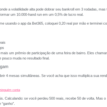
onde a volatilidade alta pode dobrar seu bankroll em 3 rodadas, ma
nsformar um 10.000‑hand run em um 0,5% de lucro real.
usando o app da Bet365, coloquei 0,20 real por mão e terminei com
eais
pps
ais um prêmio de participação de uma feira de bairro. Eles chamam 
 pouco muda no resultado final.
egam
rir 4 mesas simultâneas. Se você acha que isso multiplica sua renda
 ninguém conta
s. Calculando: se você perdeu 500 reais, recebe 50 de volta. Mas 
e “ganho”.