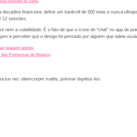
 que ninguém te conta
 a disciplina financeira: definir um bankroll de 500 reais e nunca u
e 12 sessões.
ke nem a volatilidade. É o fato de que o ícone de “chat” no app de po
gem e perceber que o design foi pensado por alguém que odeia usuár
que ninguém admite
ás das Promessas de Riqueza
, luctus nec ullamcorper mattis, pulvinar dapibus leo.