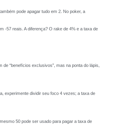
s também pode apagar tudo em 2. No poker, a
 -57 reais. A diferença? O rake de 4% e a taxa de
de “benefícios exclusivos”, mas na ponta do lápis,
, experimente dividir seu foco 4 vezes; a taxa de
o mesmo 50 pode ser usado para pagar a taxa de