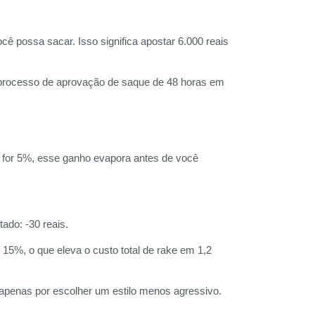
ê possa sacar. Isso significa apostar 6.000 reais
processo de aprovação de saque de 48 horas em
e for 5%, esse ganho evapora antes de você
ado: -30 reais.
%, o que eleva o custo total de rake em 1,2
 apenas por escolher um estilo menos agressivo.