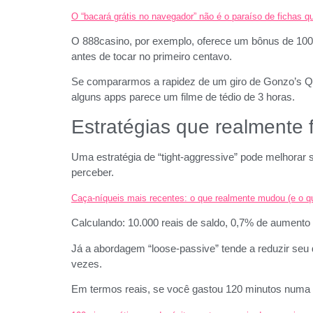
O “bacará grátis no navegador” não é o paraíso de fichas q
O 888casino, por exemplo, oferece um bônus de 100% 
antes de tocar no primeiro centavo.
Se compararmos a rapidez de um giro de Gonzo’s Q
alguns apps parece um filme de tédio de 3 horas.
Estratégias que realmente 
Uma estratégia de “tight‑aggressive” pode melhorar 
perceber.
Caça-níqueis mais recentes: o que realmente mudou (e o q
Calculando: 10.000 reais de saldo, 0,7% de aumento =
Já a abordagem “loose‑passive” tende a reduzir se
vezes.
Em termos reais, se você gastou 120 minutos numa m