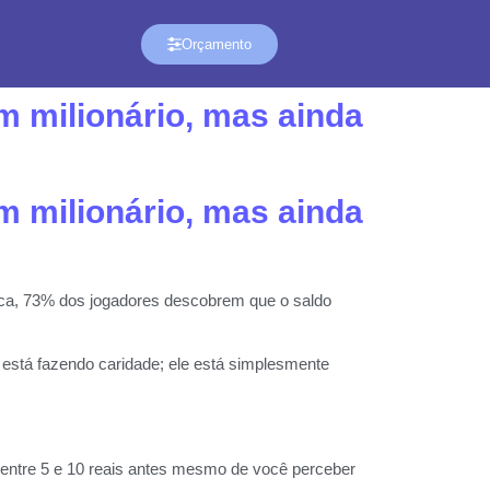
Orçamento
m milionário, mas ainda
m milionário, mas ainda
ica, 73% dos jogadores descobrem que o saldo
 está fazendo caridade; ele está simplesmente
 entre 5 e 10 reais antes mesmo de você perceber