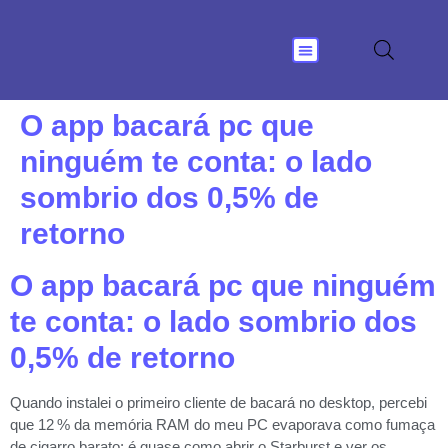
Nossas Soluções
O app bacará pc que
ninguém te conta: o lado
sombrio dos 0,5% de
retorno
O app bacará pc que ninguém
te conta: o lado sombrio dos
0,5% de retorno
Quando instalei o primeiro cliente de bacará no desktop, percebi
que 12 % da memória RAM do meu PC evaporava como fumaça
de cigarro barato; é quase como abrir o Starburst e ver os