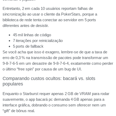
Entretanto, 2 em cada 10 usuários reportam falhas de
sincronização ao usar o cliente da PokerStars, porque a
biblioteca de rede tenta conectar ao servidor em 5 ports
diferentes antes de desistir.
45 mil linhas de código
7 iterações por reinicialização
5 ports de fallback
Se você acha que isso é exagero, lembre-se de que a taxa de
erro de 0,3 % na transmissão de pacotes pode transformar um
9‑8‑7‑6‑5 em um desastre de 9‑8‑7‑6‑4, exatamente como perder
o último “free spin” por causa de um bug de UI.
Comparando custos ocultos: bacará vs. slots
populares
Enquanto o Starburst requer apenas 2 GB de VRAM para rodar
suavemente, o app bacará pc demanda 4 GB apenas para a
interface gráfica, dobrando o consumo sem oferecer nem um
“gift” de bônus real.