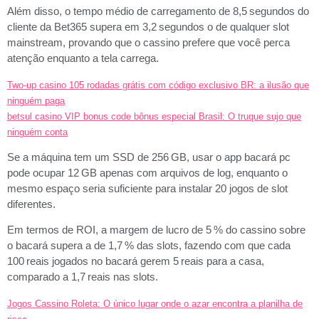
Além disso, o tempo médio de carregamento de 8,5 segundos do
cliente da Bet365 supera em 3,2 segundos o de qualquer slot
mainstream, provando que o cassino prefere que você perca
atenção enquanto a tela carrega.
Two-up casino 105 rodadas grátis com código exclusivo BR: a ilusão que
ninguém paga
betsul casino VIP bonus code bônus especial Brasil: O truque sujo que
ninguém conta
Se a máquina tem um SSD de 256 GB, usar o app bacará pc
pode ocupar 12 GB apenas com arquivos de log, enquanto o
mesmo espaço seria suficiente para instalar 20 jogos de slot
diferentes.
Em termos de ROI, a margem de lucro de 5 % do cassino sobre
o bacará supera a de 1,7 % das slots, fazendo com que cada
100 reais jogados no bacará gerem 5 reais para a casa,
comparado a 1,7 reais nas slots.
Jogos Cassino Roleta: O único lugar onde o azar encontra a planilha de