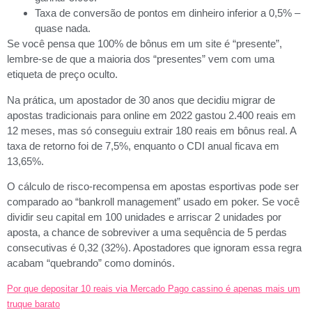
Taxa de conversão de pontos em dinheiro inferior a 0,5% –
quase nada.
Se você pensa que 100% de bônus em um site é “presente”,
lembre‑se de que a maioria dos “presentes” vem com uma
etiqueta de preço oculto.
Na prática, um apostador de 30 anos que decidiu migrar de
apostas tradicionais para online em 2022 gastou 2.400 reais em
12 meses, mas só conseguiu extrair 180 reais em bônus real. A
taxa de retorno foi de 7,5%, enquanto o CDI anual ficava em
13,65%.
O cálculo de risco‑recompensa em apostas esportivas pode ser
comparado ao “bankroll management” usado em poker. Se você
dividir seu capital em 100 unidades e arriscar 2 unidades por
aposta, a chance de sobreviver a uma sequência de 5 perdas
consecutivas é 0,32 (32%). Apostadores que ignoram essa regra
acabam “quebrando” como dominós.
Por que depositar 10 reais via Mercado Pago cassino é apenas mais um
truque barato