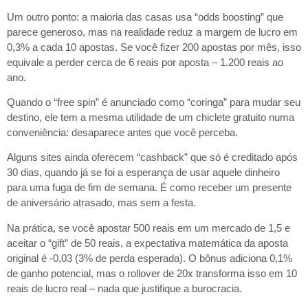
Um outro ponto: a maioria das casas usa “odds boosting” que
parece generoso, mas na realidade reduz a margem de lucro em
0,3% a cada 10 apostas. Se você fizer 200 apostas por mês, isso
equivale a perder cerca de 6 reais por aposta – 1.200 reais ao
ano.
Quando o “free spin” é anunciado como “coringa” para mudar seu
destino, ele tem a mesma utilidade de um chiclete gratuito numa
conveniência: desaparece antes que você perceba.
Alguns sites ainda oferecem “cashback” que só é creditado após
30 dias, quando já se foi a esperança de usar aquele dinheiro
para uma fuga de fim de semana. É como receber um presente
de aniversário atrasado, mas sem a festa.
Na prática, se você apostar 500 reais em um mercado de 1,5 e
aceitar o “gift” de 50 reais, a expectativa matemática da aposta
original é -0,03 (3% de perda esperada). O bônus adiciona 0,1%
de ganho potencial, mas o rollover de 20x transforma isso em 10
reais de lucro real – nada que justifique a burocracia.