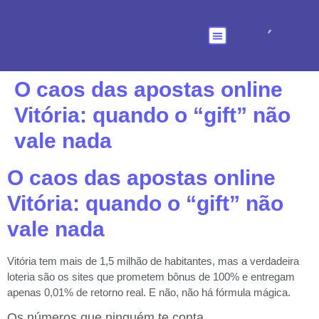
Nossas Soluções
O caos das apostas online
Vitória: quando o “gift” não
vale nada
O caos das apostas online
Vitória: quando o “gift” não
vale nada
Vitória tem mais de 1,5 milhão de habitantes, mas a verdadeira
loteria são os sites que prometem bônus de 100% e entregam
apenas 0,01% de retorno real. E não, não há fórmula mágica.
Os números que ninguém te conta