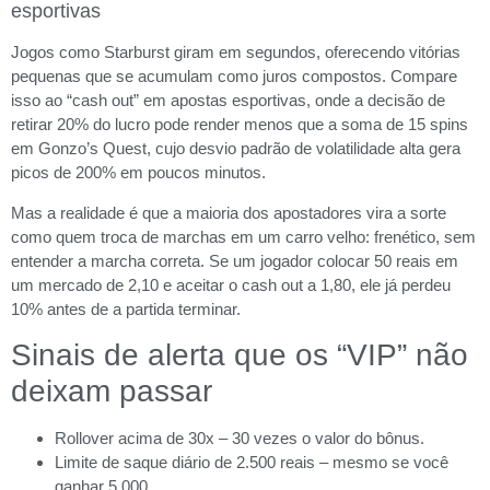
esportivas
Jogos como Starburst giram em segundos, oferecendo vitórias
pequenas que se acumulam como juros compostos. Compare
isso ao “cash out” em apostas esportivas, onde a decisão de
retirar 20% do lucro pode render menos que a soma de 15 spins
em Gonzo’s Quest, cujo desvio padrão de volatilidade alta gera
picos de 200% em poucos minutos.
Mas a realidade é que a maioria dos apostadores vira a sorte
como quem troca de marchas em um carro velho: frenético, sem
entender a marcha correta. Se um jogador colocar 50 reais em
um mercado de 2,10 e aceitar o cash out a 1,80, ele já perdeu
10% antes de a partida terminar.
Sinais de alerta que os “VIP” não
deixam passar
Rollover acima de 30x – 30 vezes o valor do bônus.
Limite de saque diário de 2.500 reais – mesmo se você
ganhar 5.000.