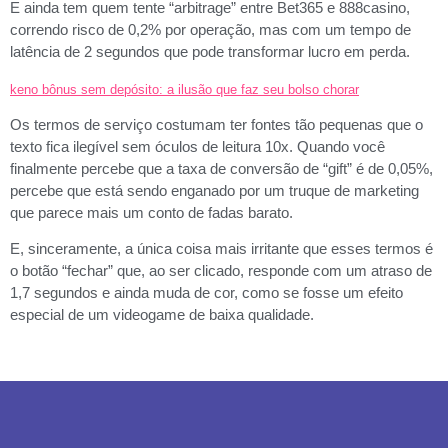
E ainda tem quem tente “arbitrage” entre Bet365 e 888casino,
correndo risco de 0,2% por operação, mas com um tempo de
latência de 2 segundos que pode transformar lucro em perda.
keno bônus sem depósito: a ilusão que faz seu bolso chorar
Os termos de serviço costumam ter fontes tão pequenas que o
texto fica ilegível sem óculos de leitura 10x. Quando você
finalmente percebe que a taxa de conversão de “gift” é de 0,05%,
percebe que está sendo enganado por um truque de marketing
que parece mais um conto de fadas barato.
E, sinceramente, a única coisa mais irritante que esses termos é
o botão “fechar” que, ao ser clicado, responde com um atraso de
1,7 segundos e ainda muda de cor, como se fosse um efeito
especial de um videogame de baixa qualidade.