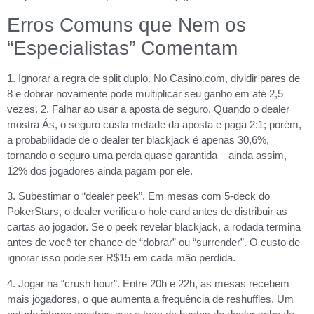
Erros Comuns que Nem os
“Especialistas” Comentam
1. Ignorar a regra de split duplo. No Casino.com, dividir pares de
8 e dobrar novamente pode multiplicar seu ganho em até 2,5
vezes. 2. Falhar ao usar a aposta de seguro. Quando o dealer
mostra Ás, o seguro custa metade da aposta e paga 2:1; porém,
a probabilidade de o dealer ter blackjack é apenas 30,6%,
tornando o seguro uma perda quase garantida – ainda assim,
12% dos jogadores ainda pagam por ele.
3. Subestimar o “dealer peek”. Em mesas com 5‑deck do
PokerStars, o dealer verifica o hole card antes de distribuir as
cartas ao jogador. Se o peek revelar blackjack, a rodada termina
antes de você ter chance de “dobrar” ou “surrender”. O custo de
ignorar isso pode ser R$15 em cada mão perdida.
4. Jogar na “crush hour”. Entre 20h e 22h, as mesas recebem
mais jogadores, o que aumenta a frequência de reshuffles. Um