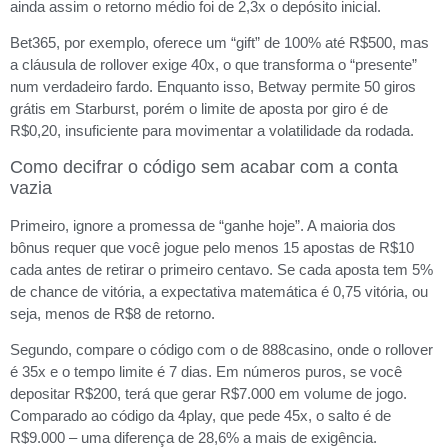
ainda assim o retorno médio foi de 2,3x o depósito inicial.
Bet365, por exemplo, oferece um “gift” de 100% até R$500, mas
a cláusula de rollover exige 40x, o que transforma o “presente”
num verdadeiro fardo. Enquanto isso, Betway permite 50 giros
grátis em Starburst, porém o limite de aposta por giro é de
R$0,20, insuficiente para movimentar a volatilidade da rodada.
Como decifrar o código sem acabar com a conta
vazia
Primeiro, ignore a promessa de “ganhe hoje”. A maioria dos
bônus requer que você jogue pelo menos 15 apostas de R$10
cada antes de retirar o primeiro centavo. Se cada aposta tem 5%
de chance de vitória, a expectativa matemática é 0,75 vitória, ou
seja, menos de R$8 de retorno.
Segundo, compare o código com o de 888casino, onde o rollover
é 35x e o tempo limite é 7 dias. Em números puros, se você
depositar R$200, terá que gerar R$7.000 em volume de jogo.
Comparado ao código da 4play, que pede 45x, o salto é de
R$9.000 – uma diferença de 28,6% a mais de exigência.