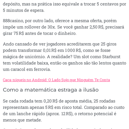
depósito, mas na prática isso equivale a trocar 5 centavos por
5 minutos de espera.
888casino, por outro lado, oferece a mesma oferta, porém
impõe um rollover de 30x. Se você ganhar 2,50 R$, precisará
girar 75 R$ antes de tocar o dinheiro.
Ando cansado de ver jogadores acreditarem que 25 giros
podem transformar 0,01 R$ em 1 000 R$, como se fosse
mágica de unicórnio. A realidade? Um slot como Starburst
tem volatilidade baixa, então os ganhos são tão lentos quanto
um caracol em ferrovia.
Caça-níqueis no Android: O Lado Sujo que Ninguém Te Conta
Como a matemática estraga a ilusão
Se cada rodada tem 0,20 R$ de aposta média, 25 rodadas
representam apenas 5 R$ em risco total. Comparado ao custo
de um lanche rápido (aprox. 12 R$), o retorno potencial é
menos que metade.