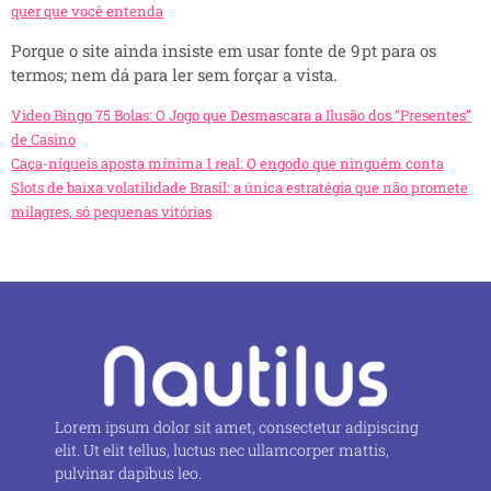
quer que você entenda
Porque o site ainda insiste em usar fonte de 9 pt para os
termos; nem dá para ler sem forçar a vista.
Video Bingo 75 Bolas: O Jogo que Desmascara a Ilusão dos “Presentes”
de Casino
Caça-níqueis aposta mínima 1 real: O engodo que ninguém conta
Slots de baixa volatilidade Brasil: a única estratégia que não promete
milagres, só pequenas vitórias
Lorem ipsum dolor sit amet, consectetur adipiscing
elit. Ut elit tellus, luctus nec ullamcorper mattis,
pulvinar dapibus leo.